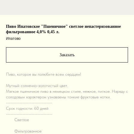
Пиво Ипатовское "Пшеничное" светлое непастеризованное
фильтрованное 4,0% 0,45 л.
Ипатово
Заказать
Пиво, которое вы полюбите всем сердцем!
Мутный солнечно-золотистый цвет.
Мягкое пшеничное пиво в немецком стиле, нежное, питкое. Наряду с
солодовым характером узнаваемы тонкие фруктовые нотки.
-------------------------------
Срок годности: 60 дней
-------------------------------
М!!
Светлое
M!!
Фильтрованное