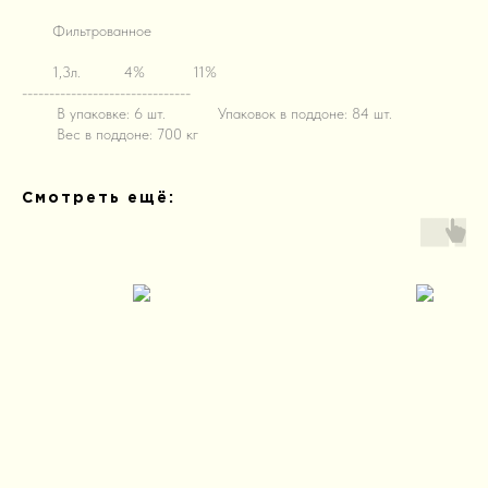
M!!
Фильтрованное
M!!
1,3л.
M!!
4%
M!!
11%
-------------------------------
M!!
В упаковке: 6 шт.
M!!
Упаковок в поддоне: 84 шт.
M!!
Вес в поддоне: 700 кг
Смотреть ещё: