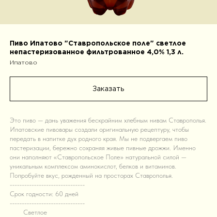
Пиво Ипатово "Ставропольское поле" светлое
непастеризованное фильтрованное 4,0% 1,3 л.
Ипатово
Заказать
Это пиво — дань уважения бескрайним хлебным нивам Ставрополья.
Ипатовские пивовары создали оригинальную рецептуру, чтобы
передать в напитке дух родного края. Мы не подвергаем пиво
пастеризации, бережно сохраняя живые пивные дрожжи. Именно
они наполняют «Ставропольское Поле» натуральной силой —
уникальным комплексом аминокислот, белков и витаминов.
Попробуйте вкус, рожденный на просторах Ставрополья.
-------------------------------
Срок годности: 60 дней
-------------------------------
М!!
Светлое