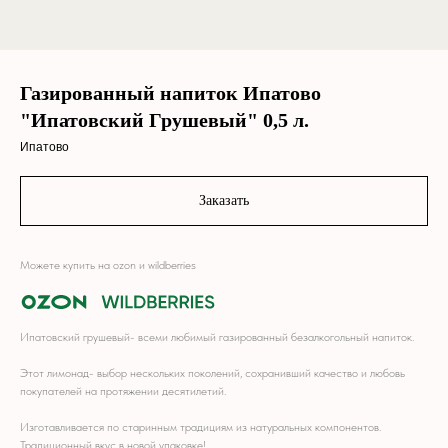
Газированный напиток Ипатово
"Ипатовский Грушевый" 0,5 л.
Ипатово
Заказать
Можете купить на ozon и wildberries
M!!
M!!
Ипатовский грушевый- всеми любимый газированный безалкогольный напиток.
Этот лимонад- выбор нескольких поколений, сохранивший качество и любовь
покупателей на протяжении десятилетий.
Изготавливается по старинным традициям из натуральных компонентов.
Традиционный вкус в новой упаковке!