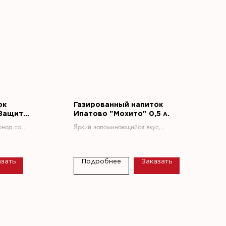
ок
Газированный напиток
"Защита
Ипатово "Мохито" 0,5 л.
.
онад со
Яркий запоминающийся вкус,
Лимон» —
прекрасно утоляет жажду в знойные
с мощным
дни лета. Ноты мяты и вкус лайма с
а,
лимоном понравятся покупателям всех
азать
Подробнее
Заказать
ит не
направлений.
я здоровья.
ющими
уральный
 этот