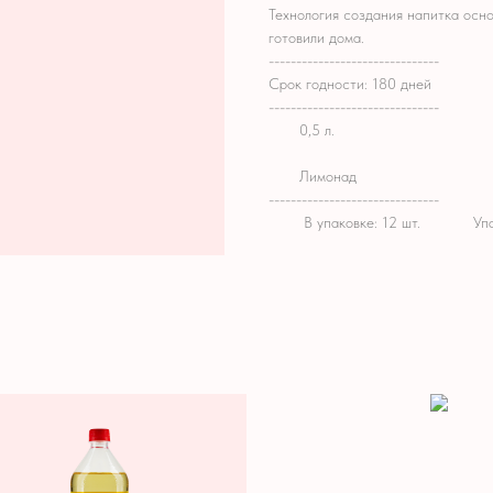
Технология создания напитка осн
готовили дома.
-------------------------------
Срок годности: 180 дней
-------------------------------
M!!
0,5 л.
M!!
Лимонад
-------------------------------
M!!
В
упаковке:
12
шт.
M!!
Уп