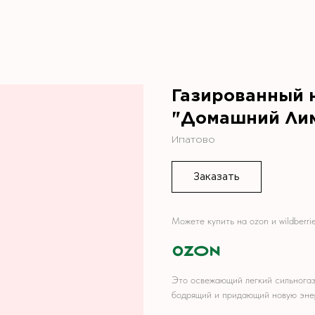
Газированный 
"Домашний Лимо
Ипатово
Заказать
Можете купить на ozon и wildberri
M!!
M!!
Это освежающий легкий сильногаз
бодрящий и придающий новую энер