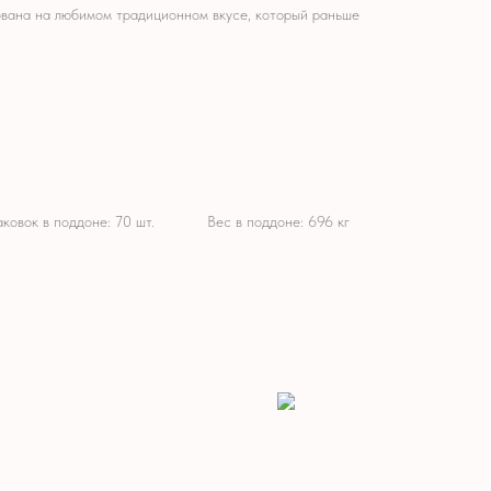
ована на любимом традиционном вкусе, который раньше
аковок
в
поддоне:
70
шт.
M!!
Вес
в
поддоне:
696
кг