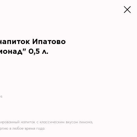
напиток Ипатово
над" 0,5 л.
es
ированный напиток с классическим вкусом лимона,
гию в любое время года.