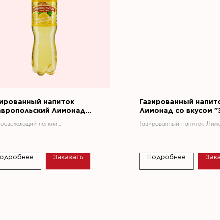
зированный напиток
Газированный напит
авропольский Лимонад
Лимонад со вкусом 
монад" 1,5 л.
"Имбирь Лимон" 0,5 л
 освежающий легкий
Газированный напиток Лим
ьногазированный напиток с
вкусом «Защита «Имбирь 
сическим вкусом лимона,
это освежающий лимонад 
рящий и придающий новую
сочетанием имбиря и лимон
одробнее
Заказать
Подробнее
Зак
гию в любое время года.
созданный для тех, кто цен
только вкус, но и пользу дл
Имбирь известен своими
тонизирующими и укрепля
свойствами, а лимон — нат
источник витамина C и
антиоксидантов, что делает