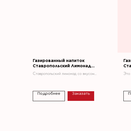
Газированный напиток
Га
Ставропольский Лимонад
Ст
"Грушевый" 1,5 л.
"Ли
Ставропольский лимонад со вкусом
Это
груши — это освежающий
сил
газированный напиток, который имеет
клас
нежный жёлтый цвет и насыщенный
бод
Подробнее
Заказать
П
фруктовый аромат. Он обладает
энер
характерным сладким вкусом с
нотками груши и долгим послевкусием.