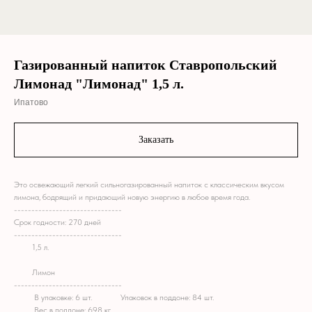
Газированный напиток Ставропольский
Лимонад "Лимонад" 1,5 л.
Ипатово
Заказать
Это освежающий легкий сильногазированный напиток с классическим вкусом
лимона, бодрящий и придающий новую энергию в любое время года.
-------------------------------
Срок годности: 270 дней
-------------------------------
M!!
1,5 л.
M!!
Лимон
-------------------------------
M!!
В
упаковке:
6
шт.
M!!
Упаковок
в
поддоне:
84
шт.
M!!
Вес
в
поддоне:
698
кг