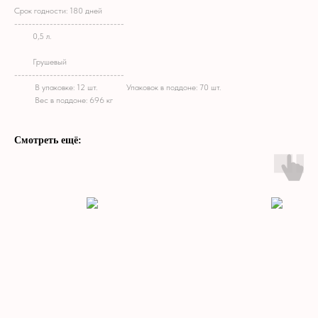
Срок годности: 180 дней
-------------------------------
M!!
0,5 л.
M!!
Грушевый
-------------------------------
M!!
В
упаковке:
12
шт.
M!!
Упаковок
в
поддоне:
70
шт.
M!!
Вес
в
поддоне:
696
кг
Смотреть ещё: