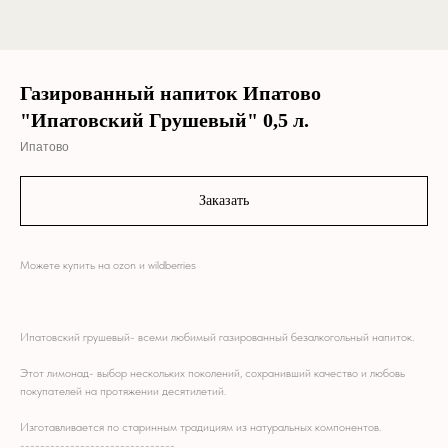
Газированный напиток Ипатово
"Ипатовский Грушевый" 0,5 л.
Ипатово
Заказать
Можете купить на ozon и wildberries
M!!
M!!
Ипатовский грушевый- всеми любимый газированный безалкогольный напиток.
Этот лимонад- выбор нескольких поколений, сохранивший качество и любовь
покупателей на протяжении десятилетий.
Изготавливается по старинным традициям из натуральных компонентов.
-------------------------------