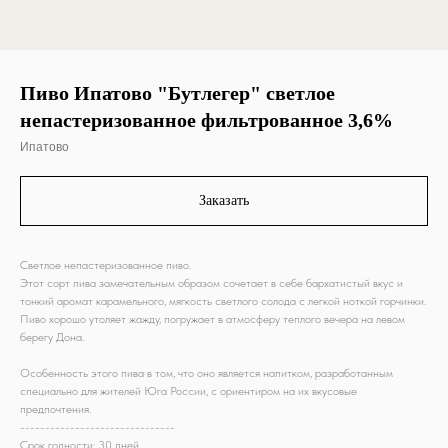
Пиво Ипатово "Бутлегер" светлое
непастеризованное фильтрованное 3,6%
Ипатово
Заказать
Светлое непастеризованное пиво.
Этот сорт пива замечательным образом сочетает в себе бархатистый вкус и
тонкий аромат карамельного, мягкость светлого солода с легкой ноткой горчинки.
Пиво хорошо утоляет жажду, погружает в атмосферу теплого вечера на левом
берегу Дона.
Особенность этого пива в том, что оно является напитком, разработанным
специально для жителей Юга России, с ориентиром на их вкусовые
предпочтения.
-------------------------------
Срок годности: 30 дней