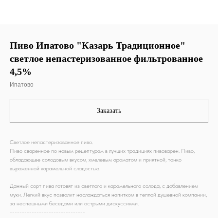
Пиво Ипатово "Казарь Традиционное"
светлое непастеризованное фильтрованное
4,5%
Ипатово
Заказать
Светлое непастеризованное пиво.
Пиво сваренное по новым рецептурам в лучших традициях пивоварен. Пиво,
обладающее солодовым вкусом, хмелевым ароматом и приятной, тонко
выраженной карамельной сладостью.
Данный сорт пива готовят из светлого и карамельного солода, с добавлением
муки. Легкий вкус позволит наслаждаться напитком в теплой душевной компании,
за неспешными беседами или острыми дискуссиями.
-------------------------------